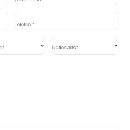
Telefon *
ht
Nationalität