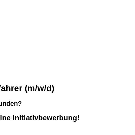
fahrer (m/w/d)
funden?
ine Initiativbewerbung!