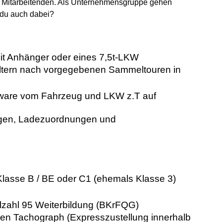
re Mitarbeitenden. Als Unternehmensgruppe gehen
t du auch dabei?
 mit Anhänger
oder eines 7,5t-LKW
ältern nach vorgegebenen Sammeltouren in
lware vom
Fahrzeug
und LKW
z.T auf
en, Ladezuordnungen und
Klasse B / BE oder C1 (ehemals Klasse 3)
lzahl 95 Weiterbildung (BKrFQG)
talen Tachograph
(Expresszustellung innerhalb