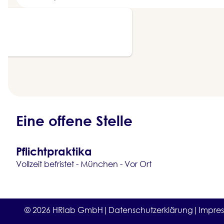
Eine offene Stelle
Pflichtpraktika
Vollzeit befristet - München - Vor Ort
© 2026 HRlab GmbH
|
Datenschutzerklärung
|
Impre