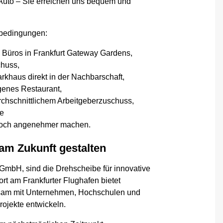
m Auto – Sie erreichen uns bequem und
nbedingungen:
 Büros in Frankfurt Gateway Gardens,
huss,
rkhaus direkt in der Nachbarschaft,
genes Restaurant,
rchschnittlichem Arbeitgeberzuschuss,
e
ag noch angenehmer machen.
am Zukunft gestalten
 GmbH, sind die Drehscheibe für innovative
rt am Frankfurter Flughafen bietet
sam mit Unternehmen, Hochschulen und
ojekte entwickeln.