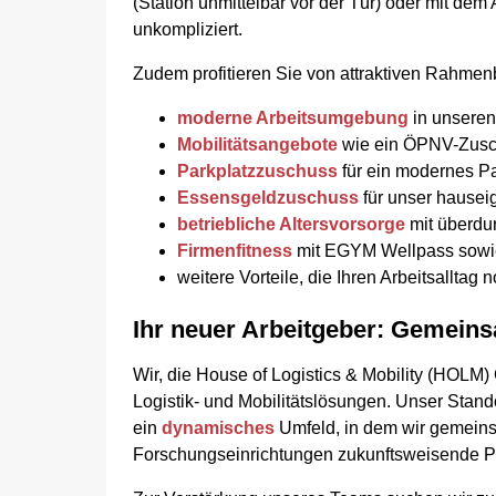
(Station unmittelbar vor der Tür) oder mit de
unkompliziert.
Zudem profitieren Sie von attraktiven Rahme
moderne Arbeitsumgebung
in unseren
Mobilitätsangebote
wie ein ÖPNV-Zusc
Parkplatzzuschuss
für ein modernes Pa
Essensgeldzuschuss
für unser hausei
betriebliche Altersvorsorge
mit überdu
Firmenfitness
mit EGYM Wellpass sowi
weitere Vorteile, die Ihren Arbeitsallt
Ihr neuer Arbeitgeber: Gemeins
Wir, die House of Logistics & Mobility (HOLM)
Logistik- und Mobilitätslösungen. Unser Stando
ein
dynamisches
Umfeld, in dem wir gemein
Forschungseinrichtungen zukunftsweisende Pr