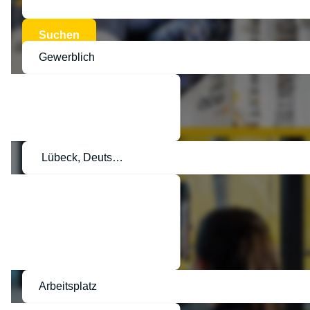
Suchen
Gewerblich
Lübeck, Deutschland
d
Arbeitsplatz