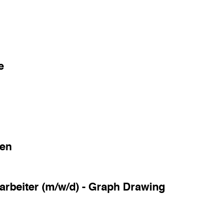
e
ten
rbeiter (m/w/d) - Graph Drawing