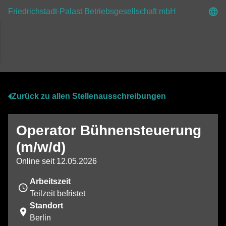
Friedrichstadt-Palast Betriebsgesellschaft mbH
Zurück zu allen Stellenausschreibungen
Operator Bühnensteuerung
(m/w/d)
Online seit 12.05.2026
Arbeitszeit
Teilzeit befristet
Standort
Berlin