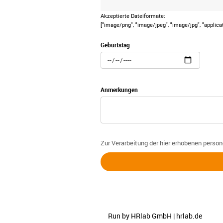
Akzeptierte Dateiformate:
["image/png", "image/jpeg", "image/jpg", "applica
Geburtstag
Anmerkungen
Zur Verarbeitung der hier erhobenen person
Run by HRlab GmbH |
hrlab.de