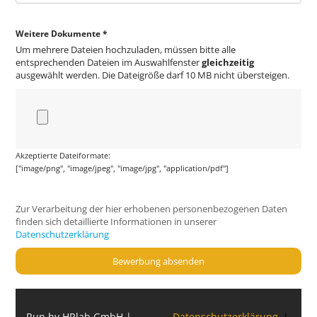
Weitere Dokumente *
Um mehrere Dateien hochzuladen, müssen bitte alle
entsprechenden Dateien im Auswahlfenster
gleichzeitig
ausgewählt werden. Die Dateigröße darf 10 MB nicht übersteigen.
Akzeptierte Dateiformate:
["image/png", "image/jpeg", "image/jpg", "application/pdf"]
Zur Verarbeitung der hier erhobenen personenbezogenen Daten
finden sich detaillierte Informationen in unserer
Datenschutzerklärung
Bewerbung absenden
Run by HRlab GmbH |
Datenschutzerklärung
|