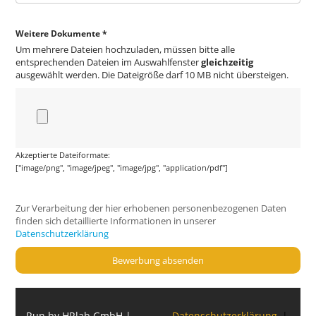
Weitere Dokumente *
Um mehrere Dateien hochzuladen, müssen bitte alle
entsprechenden Dateien im Auswahlfenster
gleichzeitig
ausgewählt werden. Die Dateigröße darf 10 MB nicht übersteigen.
Akzeptierte Dateiformate:
["image/png", "image/jpeg", "image/jpg", "application/pdf"]
Zur Verarbeitung der hier erhobenen personenbezogenen Daten
finden sich detaillierte Informationen in unserer
Datenschutzerklärung
Bewerbung absenden
Run by HRlab GmbH |
Datenschutzerklärung
|