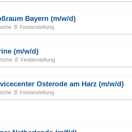
oßraum Bayern (m/w/d)
oche 📄 Festanstellung
rine (m/w/d)
Woche 📄 Festanstellung
rvicecenter Osterode am Harz (m/w/d)
oche 📄 Festanstellung