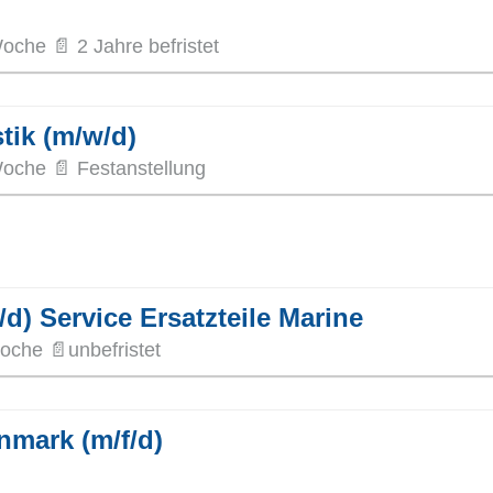
oche 📄 2 Jahre befristet
tik (m/w/d)
Woche 📄 Festanstellung
d) Service Ersatzteile Marine
oche 📄unbefristet
nmark (m/f/d)