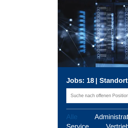
Jobs: 18
|
Standort
Alle
Administra
Service
Vertrie